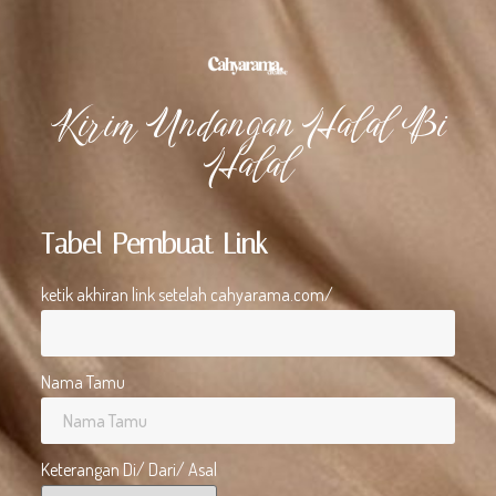
kirim-undanganmu-halal-bi-halal
Kirim Undangan Halal Bi
Halal
Tabel Pembuat Link
ketik akhiran link setelah cahyarama.com/
Nama Tamu
Keterangan Di/ Dari/ Asal